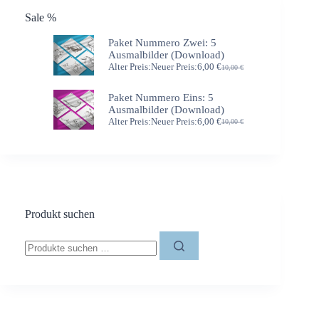
Sale %
Paket Nummero Zwei: 5
Ausmalbilder (Download)
Alter Preis:
Neuer Preis:
6,00
€
10,00
€
Ursprünglicher
Aktueller
Preis
Preis
war:
ist:
Paket Nummero Eins: 5
10,00 €
6,00 €.
Ausmalbilder (Download)
Alter Preis:
Neuer Preis:
6,00
€
10,00
€
Ursprünglicher
Aktueller
Preis
Preis
war:
ist:
10,00 €
6,00 €.
Produkt suchen
Suchen
nach: