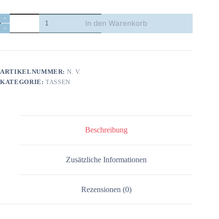
Weiße,
In den Warenkorb
glänzende
Tasse
-
Colibri
Menge
ARTIKELNUMMER:
N. V.
KATEGORIE:
TASSEN
Beschreibung
Zusätzliche Informationen
Rezensionen (0)