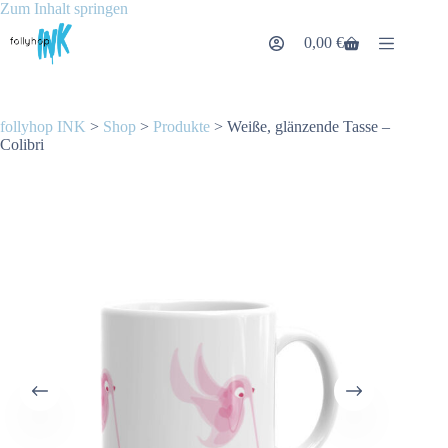
Zum
Zum Inhalt springen
Inhalt
0,00
€
springen
Warenkorb
follyhop INK
>
Shop
>
Produkte
>
Weiße, glänzende Tasse –
Colibri