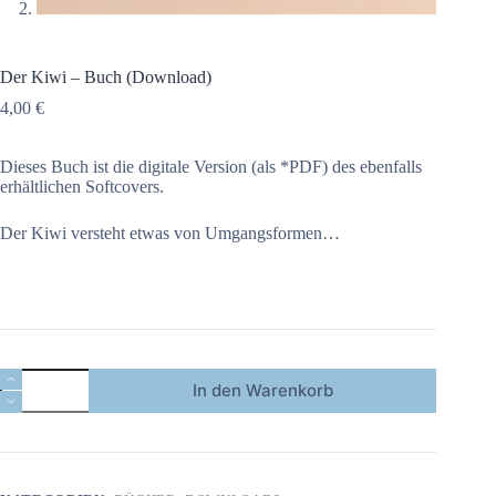
Der Kiwi – Buch (Download)
4,00
€
Dieses Buch ist die digitale Version (als *PDF) des ebenfalls
erhältlichen Softcovers.
Der Kiwi versteht etwas von Umgangsformen…
Der
In den Warenkorb
Kiwi
-
Buch
(Download)
Menge