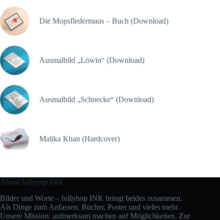
Die Mopsfledermaus – Buch (Download)
Ausmalbild „Löwin“ (Download)
Ausmalbild „Schnecke“ (Download)
Malika Khan (Hardcover)
About follyhop INK
Bilder und Worte – follyhop INK bringt beides zusammen.
Als Dinge zum Anfassen: Bücher, Poster und vieles mehr.
Unsere Mission: aufmerksam machen auf Möglichkeiten. Zur