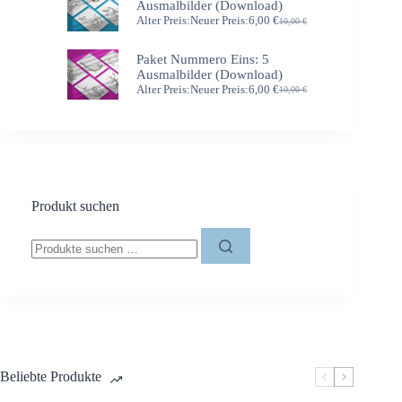
Ausmalbilder (Download)
Alter Preis:
Neuer Preis:
6,00
€
10,00
€
Ursprünglicher
Aktueller
Preis
Preis
war:
ist:
Paket Nummero Eins: 5
10,00 €
6,00 €.
Ausmalbilder (Download)
Alter Preis:
Neuer Preis:
6,00
€
10,00
€
Ursprünglicher
Aktueller
Preis
Preis
war:
ist:
10,00 €
6,00 €.
Produkt suchen
Suchen
nach:
Beliebte Produkte