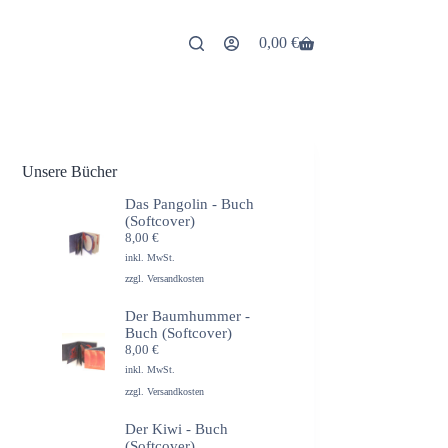
0,00
€
Warenkorb
Unsere Bücher
Das Pangolin - Buch
(Softcover)
8,00
€
inkl. MwSt.
zzgl.
Versandkosten
Der Baumhummer -
Buch (Softcover)
8,00
€
inkl. MwSt.
zzgl.
Versandkosten
Der Kiwi - Buch
(Softcover)