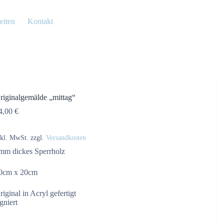
eiten
Kontakt
riginalgemälde „mittag“
4,00
€
nkl. MwSt.
zzgl.
Versandkosten
mm dickes Sperrholz
0cm x 20cm
riginal in Acryl gefertigt
igniert