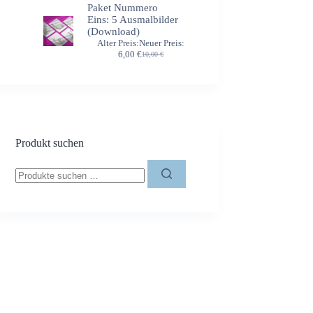
war:
ist:
Paket Nummero
10,00 €
6,00 €.
Eins: 5 Ausmalbilder
(Download)
Alter Preis:
Neuer Preis:
Ursprünglicher
Aktueller
6,00
€
10,00
€
Preis
Preis
war:
ist:
10,00 €
6,00 €.
Produkt suchen
Suchen
nach: