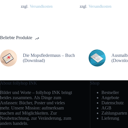
zzgl.
Versandkosten
zzgl.
Versandkosten
Beliebte Produkte
Die Mopsfledermaus – Buch
Ausmalb
(Download)
(Downlo
About follyhop INK
Shop
Bilder und Worte – follyhop INK bringt
Bestseller
beides zusammen. Als Dinge zum
Angebote
Anfassen: Bücher, Poster und vieles
Datenschutz
mehr. Unsere Mission: aufmerksam
AGB
machen auf Möglichkeiten. Zur
Zahlungsarten
Neubetrachtung, zur Veränderung, zum
Lieferung
anders handeln.