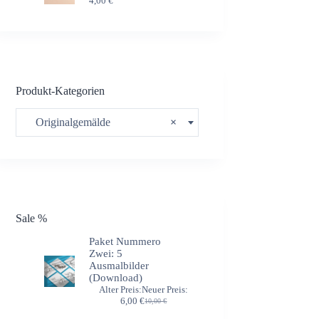
4,00
€
Produkt-Kategorien
Originalgemälde
×
Sale %
Paket Nummero
Zwei: 5
Ausmalbilder
(Download)
Alter Preis:
Neuer Preis:
Ursprünglicher
Aktueller
6,00
€
10,00
€
Preis
Preis