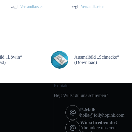
zzgl.
Versandkosten
zzgl.
Versandkosten
ild „Löwin“
Ausmalbild „Schnecke“
ad)
(Download)
Kontakt
Hej! Willst du uns schreiben?
E-Mail:
holla@follyhopink.com
Wir schreiben dir!
Abonniere unseren