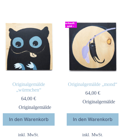
Originalgemälde
Originalgemälde „mond“
„würmchen“
64,00
€
64,00
€
Originalgemälde
Originalgemälde
In den Warenkorb
In den Warenkorb
inkl. MwSt.
inkl. MwSt.