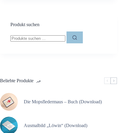
10,00 €
6,00 €.
Produkt suchen
Suchen
nach:
Beliebte Produkte
Die Mopsfledermaus – Buch (Download)
Ausmalbild „Löwin“ (Download)