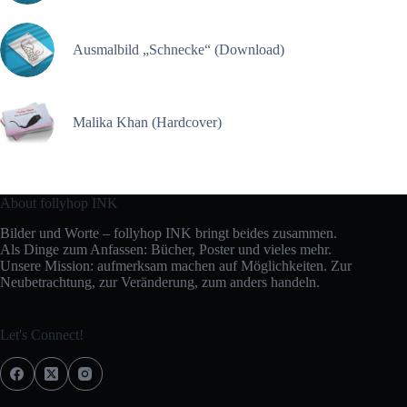
Ausmalbild „Schnecke“ (Download)
Malika Khan (Hardcover)
About follyhop INK
Bilder und Worte – follyhop INK bringt beides zusammen.
Als Dinge zum Anfassen: Bücher, Poster und vieles mehr.
Unsere Mission: aufmerksam machen auf Möglichkeiten. Zur
Neubetrachtung, zur Veränderung, zum anders handeln.
Let's Connect!