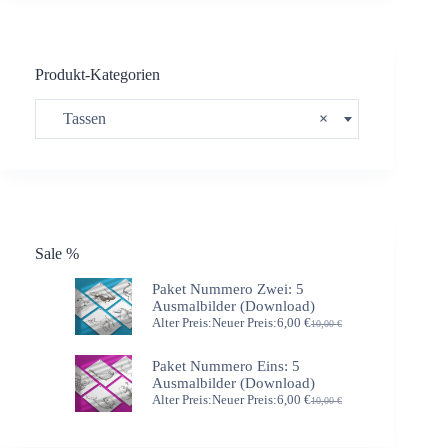
Produkt-Kategorien
Tassen
×
Sale %
Paket Nummero Zwei: 5
Ausmalbilder (Download)
Alter Preis:
Neuer Preis:
6,00
€
10,00
€
Ursprünglicher
Aktueller
Preis
Preis
war:
ist:
Paket Nummero Eins: 5
10,00 €
6,00 €.
Ausmalbilder (Download)
Alter Preis:
Neuer Preis:
6,00
€
10,00
€
Ursprünglicher
Aktueller
Preis
Preis
war:
ist: