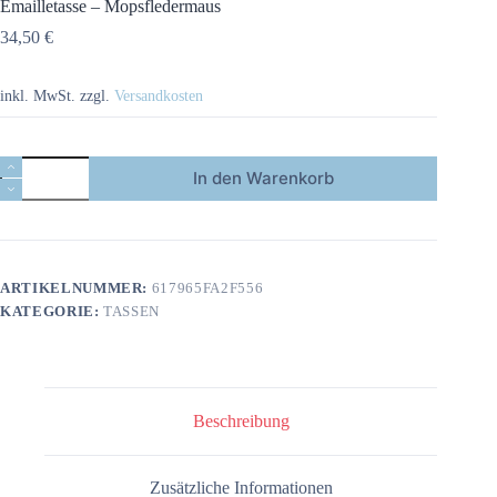
Emailletasse – Mopsfledermaus
34,50
€
inkl. MwSt.
zzgl.
Versandkosten
Emailletasse
In den Warenkorb
-
Mopsfledermaus
Menge
ARTIKELNUMMER:
617965FA2F556
KATEGORIE:
TASSEN
Beschreibung
Zusätzliche Informationen