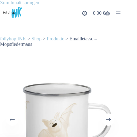
Zum
Zum Inhalt springen
Inhalt
0,00
€
springen
Warenkorb
follyhop INK
>
Shop
>
Produkte
>
Emailletasse –
Mopsfledermaus